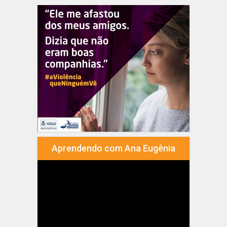
Aprendendo com Ana Eugênia
Tocador
de
vídeo