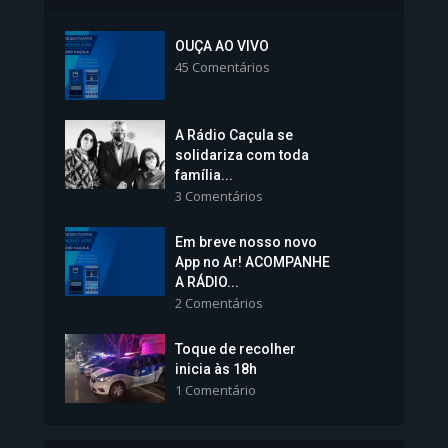
Inscrições para Vagas nos
Colégios da Polícia...
OUÇA AO VIVO
45 Comentários
1.239 Modos de exibição
A Rádio Caçula se
solidariza com toda
família...
3 Comentários
Em breve nosso novo
Vice-Prefeita Sheila Lemos
App no Ar! ACOMPANHE
tomará posse nesta...
A RÁDIO...
2 Comentários
1.101 Modos de exibição
Toque de recolher
inicia às 18h
1 Comentário