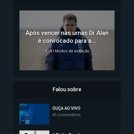
Após vencer nas urnas Dr Alan
é convocado para a...
1.361 Modos de exibição
Falou sobre
Inscrições para Vagas nos
Colégios da Polícia...
OUÇA AO VIVO
45 Comentários
1.239 Modos de exibição