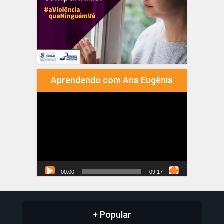
Aprendendo com Ana Eugênia
Tocador
de
vídeo
00:00
09:17
+ Popular