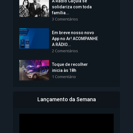
A Rádio Caçula se
solidariza com toda
família...
3 Comentários
Em breve nosso novo
Vice-Prefeita Sheila Lemos
App no Ar! ACOMPANHE
tomará posse nesta...
A RÁDIO...
2 Comentários
1.101 Modos de exibição
Toque de recolher
inicia às 18h
1 Comentário
Lançamento da Semana
Bahia inicia emissão da
Carteira de Identidade...
1.073 Modos de exibição