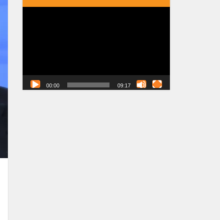
Tocador
de
vídeo
00:00
09:17