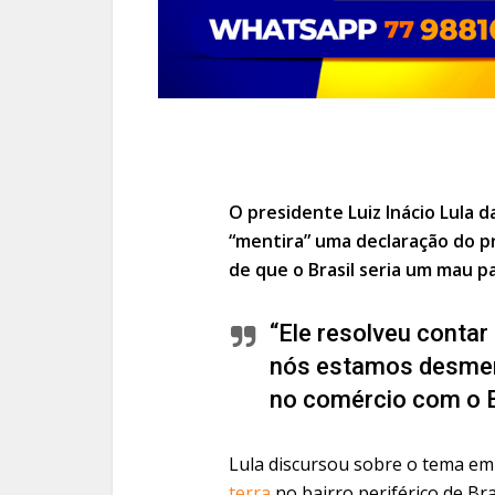
O presidente Luiz Inácio Lula da
“mentira” uma declaração do p
de que o Brasil seria um mau p
“Ele resolveu contar
nós estamos desment
no comércio com o Br
Lula discursou sobre o tema em
terra
no bairro periférico de Br