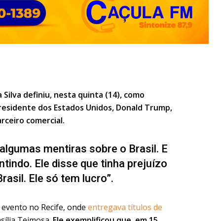
 Silva definiu, nesta quinta (14), como
residente dos Estados Unidos, Donald Trump,
arceiro comercial.
 algumas mentiras sobre o Brasil. E
indo. Ele disse que tinha prejuízo
asil. Ele só tem lucro”.
 evento no Recife, onde
entregava títulos de
asília Teimosa.
Ele exemplificou que, em 15