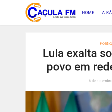
HOME
A RÁ
Polític
Lula exalta s
povo em red
6 de setembro