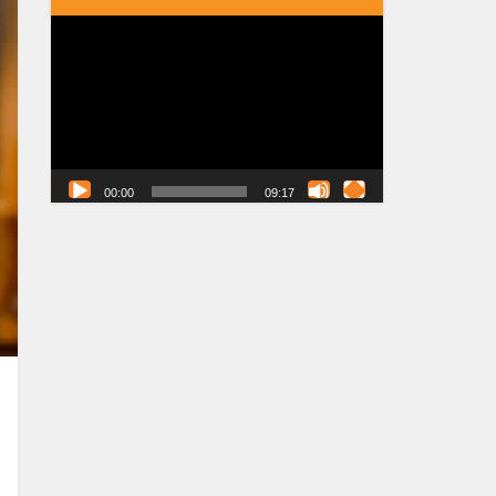
Tocador
de
vídeo
00:00
09:17