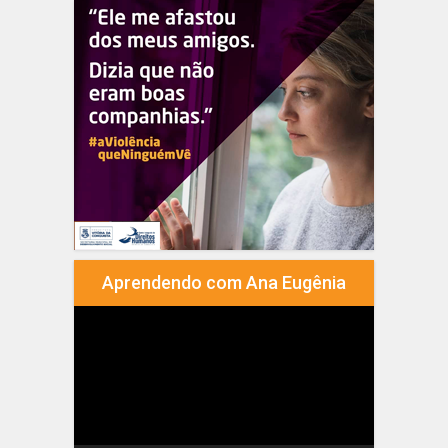
Aprendendo com Ana Eugênia
Tocador
de
vídeo