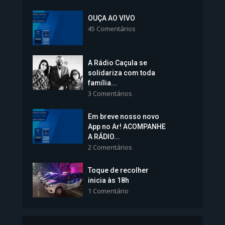
Inscrições para Vagas nos
Colégios da Polícia...
OUÇA AO VIVO
45 Comentários
1.238 Modos de exibição
A Rádio Caçula se
solidariza com toda
família...
3 Comentários
Em breve nosso novo
Vice-Prefeita Sheila Lemos
App no Ar! ACOMPANHE
tomará posse nesta...
A RÁDIO...
2 Comentários
1.101 Modos de exibição
Toque de recolher
inicia às 18h
1 Comentário