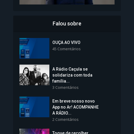
Falou sobre
Inscrições para Vagas nos
Colégios da Polícia...
OUÇA AO VIVO
45 Comentários
1.239 Modos de exibição
A Rádio Caçula se
solidariza com toda
família...
3 Comentários
Em breve nosso novo
Vice-Prefeita Sheila Lemos
App no Ar! ACOMPANHE
tomará posse nesta...
A RÁDIO...
2 Comentários
1.101 Modos de exibição
Toque de recolher