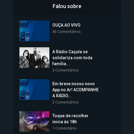
Falou sobre
Inscrições para Vagas nos
Colégios da Polícia...
OUÇA AO VIVO
45 Comentários
1.239 Modos de exibição
A Rádio Caçula se
solidariza com toda
família...
3 Comentários
Em breve nosso novo
Vice-Prefeita Sheila Lemos
App no Ar! ACOMPANHE
tomará posse nesta...
A RÁDIO...
2 Comentários
1.101 Modos de exibição
Toque de recolher
inicia às 18h
1 Comentário