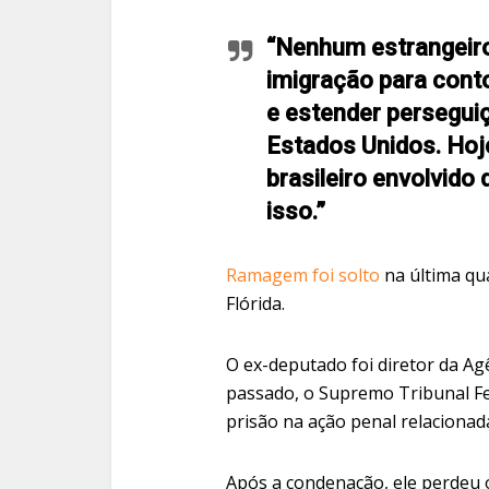
“Nenhum estrangeiro
imigração para cont
e estender perseguiç
Estados Unidos. Hoj
brasileiro envolvido 
isso.”
Ramagem foi solto
na última qua
Flórida.
O ex-deputado foi diretor da Agê
passado, o Supremo Tribunal F
prisão na ação penal relacionad
Após a condenação, ele perdeu o