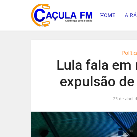
HOME
A RÁ
Polític
Lula fala em
expulsão de
23 de abril 