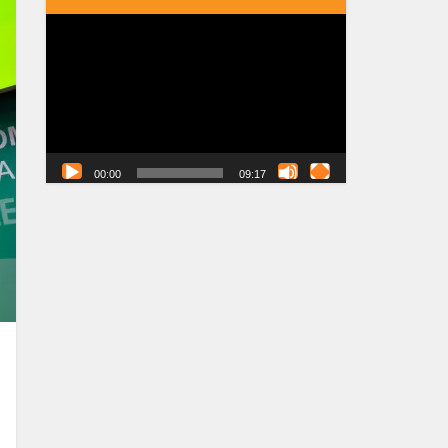
Tocador
de
vídeo
00:00
09:17