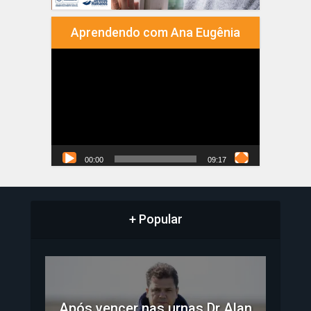
Aprendendo com Ana Eugênia
Tocador
de
vídeo
00:00
09:17
+ Popular
Após vencer nas urnas Dr Alan