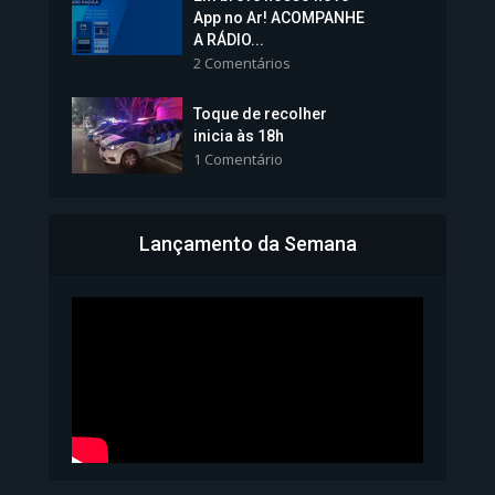
Vice-Prefeita Sheila Lemos
App no Ar! ACOMPANHE
tomará posse nesta...
A RÁDIO...
2 Comentários
1.101 Modos de exibição
Toque de recolher
inicia às 18h
1 Comentário
Lançamento da Semana
Bahia inicia emissão da
Carteira de Identidade...
1.071 Modos de exibição