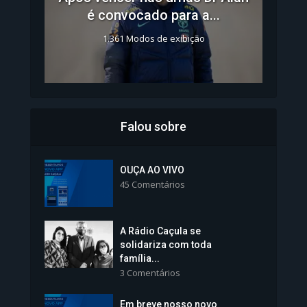
é convocado para a...
1.361 Modos de exibição
Falou sobre
Inscrições para Vagas nos
Colégios da Polícia...
OUÇA AO VIVO
45 Comentários
1.237 Modos de exibição
A Rádio Caçula se
solidariza com toda
família...
3 Comentários
Em breve nosso novo