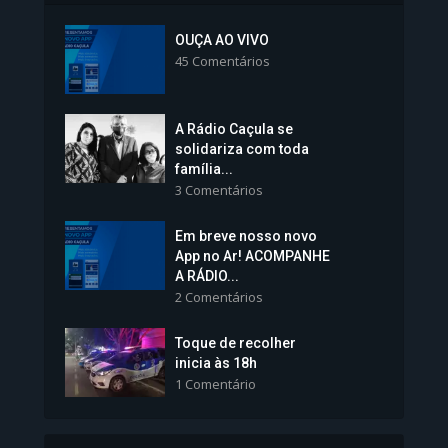
Inscrições para Vagas nos
Colégios da Polícia...
OUÇA AO VIVO
45 Comentários
1.239 Modos de exibição
A Rádio Caçula se
solidariza com toda
família...
3 Comentários
Em breve nosso novo
Vice-Prefeita Sheila Lemos
App no Ar! ACOMPANHE
tomará posse nesta...
A RÁDIO...
2 Comentários
1.101 Modos de exibição
Toque de recolher
inicia às 18h
1 Comentário