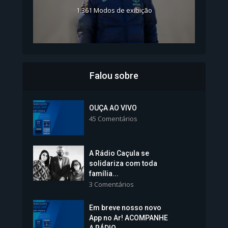
1.361 Modos de exibição
Falou sobre
Inscrições para Vagas nos
Colégios da Polícia...
OUÇA AO VIVO
45 Comentários
1.237 Modos de exibição
A Rádio Caçula se
solidariza com toda
família...
3 Comentários
Em breve nosso novo
Vice-Prefeita Sheila Lemos
App no Ar! ACOMPANHE
tomará posse nesta...