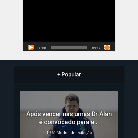
Tocador
de
vídeo
00:00
09:17
+ Popular
Após vencer nas urnas Dr Alan
é convocado para a...
1.361 Modos de exibição