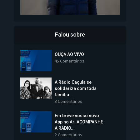
Falou sobre
Inscrições para Vagas nos
Colégios da Polícia...
OUÇA AO VIVO
45 Comentários
1.239 Modos de exibição
A Rádio Caçula se
solidariza com toda
família...
3 Comentários
Em breve nosso novo
Vice-Prefeita Sheila Lemos
App no Ar! ACOMPANHE
tomará posse nesta...
A RÁDIO...
2 Comentários
1.101 Modos de exibição