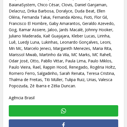
BaianaSystem, Chico César, Clovis, Daniel Ganjaman,
Delacruz, Drika Barbosa, Doralyce, Duda Beat, Ellen
Oléria, Fernanda Takai, Fernanda Abreu, Fioti, Flor Gil,
Francisco El Hombre, Gaby Amarantos, Geraldo Azevedo,
Gog, Itamar Assiere, Jaloo, Jards Macalé, Johnny Hooker,
Juliano Maderada, Kaê Guajajara, Kleber Lucas, Lirinha,
Luê, Luedji Luna, Lukinhas, Leonardo Gonçalves, Leoni,
Mn Mc, Marcelo Jeneci, Margareth Menezes, Maria Rita,
Marissol Mwab, Martinho da Vila, MC Marks, MC Rahell,
Odair José, Otto, Pabllo Vittar, Paula Lima, Paulo Miklos,
Paulo Vieira, Rael, Rappin Hood, Renegado, Rogéria Holtz,
Romero Ferro, Salgadinho, Sarah Renata, Teresa Cristina,
Thalma de Freitas, Titi Müller, Tulipa Ruiz, Urias, Valesca
Popozuda, Zé Ibarra e Zélia Duncan.
Agência Brasil