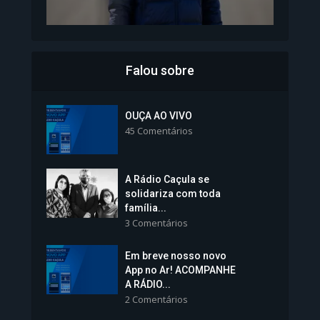
Falou sobre
Inscrições para Vagas nos
Colégios da Polícia...
OUÇA AO VIVO
45 Comentários
1.239 Modos de exibição
A Rádio Caçula se
solidariza com toda
família...
3 Comentários
Em breve nosso novo
Vice-Prefeita Sheila Lemos
App no Ar! ACOMPANHE
tomará posse nesta...
A RÁDIO...
2 Comentários
1.101 Modos de exibição