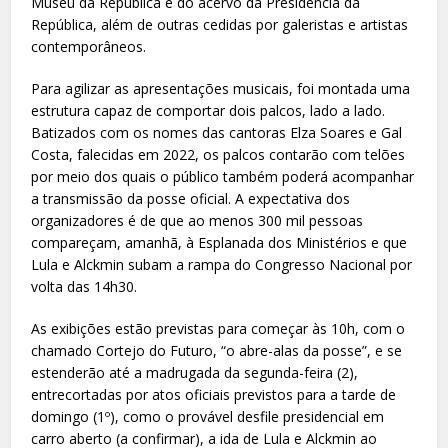
Museu da República e do acervo da Presidência da
República, além de outras cedidas por galeristas e artistas
contemporâneos.
Para agilizar as apresentações musicais, foi montada uma
estrutura capaz de comportar dois palcos, lado a lado.
Batizados com os nomes das cantoras Elza Soares e Gal
Costa, falecidas em 2022, os palcos contarão com telões
por meio dos quais o público também poderá acompanhar
a transmissão da posse oficial. A expectativa dos
organizadores é de que ao menos 300 mil pessoas
compareçam, amanhã, à Esplanada dos Ministérios e que
Lula e Alckmin subam a rampa do Congresso Nacional por
volta das 14h30.
As exibições estão previstas para começar às 10h, com o
chamado Cortejo do Futuro, “o abre-alas da posse”, e se
estenderão até a madrugada da segunda-feira (2),
entrecortadas por atos oficiais previstos para a tarde de
domingo (1º), como o provável desfile presidencial em
carro aberto (a confirmar), a ida de Lula e Alckmin ao