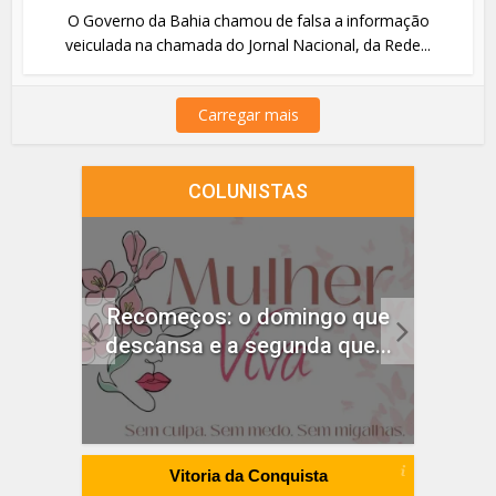
O Governo da Bahia chamou de falsa a informação
veiculada na chamada do Jornal Nacional, da Rede...
Carregar mais
COLUNISTAS
idado
Recomeços: o domingo que
ças
descansa e a segunda que...
Vitoria da Conquista