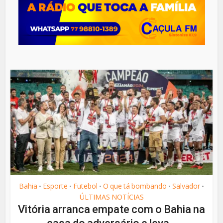
Bahia
Esporte
Futebol
O que tá bombando
Salvador
•
•
•
•
•
ÚLTIMAS NOTÍCIAS
Vitória arranca empate com o Bahia na