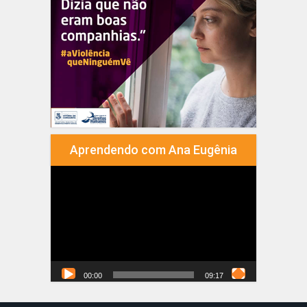
Aprendendo com Ana Eugênia
Tocador
de
vídeo
00:00
09:17