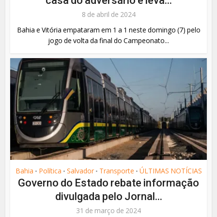
casa do adversário e leva...
8 de abril de 2024
Bahia e Vitória empataram em 1 a 1 neste domingo (7) pelo
jogo de volta da final do Campeonato...
Bahia
Política
Salvador
Transporte
ÚLTIMAS NOTÍCIAS
•
•
•
•
Governo do Estado rebate informação
divulgada pelo Jornal...
31 de março de 2024