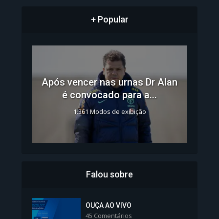
+ Popular
Após vencer nas urnas Dr Alan
é convocado para a...
1.361 Modos de exibição
Falou sobre
Inscrições para Vagas nos
Colégios da Polícia...
OUÇA AO VIVO
45 Comentários