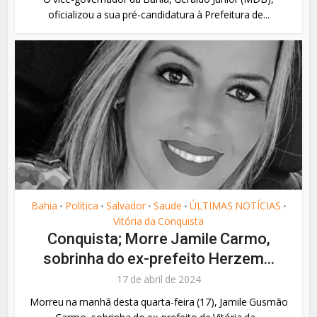
oficializou a sua pré-candidatura à Prefeitura de...
Bahia
Política
Salvador
Saude
ÚLTIMAS NOTÍCIAS
•
•
•
•
•
Vitória da Conquista
Conquista; Morre Jamile Carmo,
sobrinha do ex-prefeito Herzem...
17 de abril de 2024
Morreu na manhã desta quarta-feira (17), Jamile Gusmão