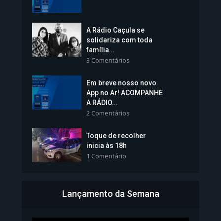
1.239 Modos de exibição
A Rádio Caçula se
solidariza com toda
família...
3 Comentários
Em breve nosso novo
Vice-Prefeita Sheila Lemos
App no Ar! ACOMPANHE
tomará posse nesta...
A RÁDIO...
2 Comentários
1.101 Modos de exibição
Toque de recolher
inicia às 18h
1 Comentário
Lançamento da Semana
Bahia inicia emissão da
Carteira de Identidade...