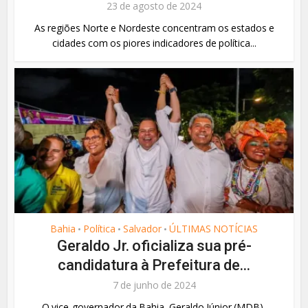
23 de agosto de 2024
As regiões Norte e Nordeste concentram os estados e
cidades com os piores indicadores de política...
Bahia
Política
Salvador
ÚLTIMAS NOTÍCIAS
•
•
•
Geraldo Jr. oficializa sua pré-
candidatura à Prefeitura de...
7 de junho de 2024
O vice-governador da Bahia, Geraldo Júnior (MDB),