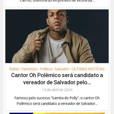
Carmo, sobrinha do ex-prefeito de Vitória da...
Bahia
Famosos
Política
Salvador
ÚLTIMAS NOTÍCIAS
•
•
•
•
Cantor Oh Polêmico será candidato a
vereador de Salvador pelo...
14 de abril de 2024
Famoso pelo sucesso “Samba do Polly”, o cantor Oh
Polêmico será candidato a vereador de Salvador...