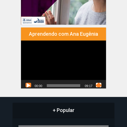
Aprendendo com Ana Eugênia
Tocador
de
vídeo
00:00
09:17
+ Popular