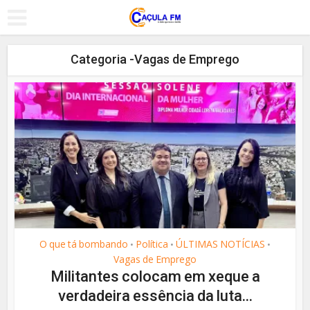
Categoria -Vagas de Emprego
O que tá bombando
Política
ÚLTIMAS NOTÍCIAS
•
•
•
Vagas de Emprego
Militantes colocam em xeque a
verdadeira essência da luta...