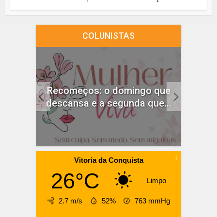
COLUNISTAS
idado
Recomeços: o domingo que
ças
descansa e a segunda que...
Vitoria da Conquista
26°C
Limpo
2.7 m/s
52%
763
mmHg