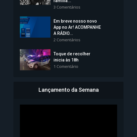
família...
3 Comentários
Em breve nosso novo
Vice-Prefeita Sheila Lemos
App no Ar! ACOMPANHE
tomará posse nesta...
A RÁDIO...
2 Comentários
1.101 Modos de exibição
Toque de recolher
inicia às 18h
1 Comentário
Lançamento da Semana
Bahia inicia emissão da
Carteira de Identidade...
1.071 Modos de exibição