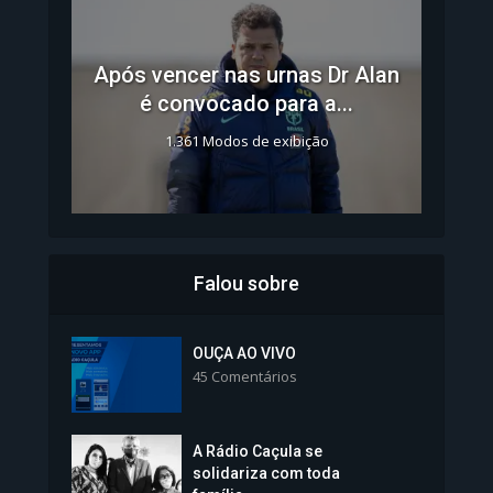
Após vencer nas urnas Dr Alan
é convocado para a...
1.361 Modos de exibição
Falou sobre
Inscrições para Vagas nos
Colégios da Polícia...
OUÇA AO VIVO
45 Comentários
1.239 Modos de exibição
A Rádio Caçula se
solidariza com toda