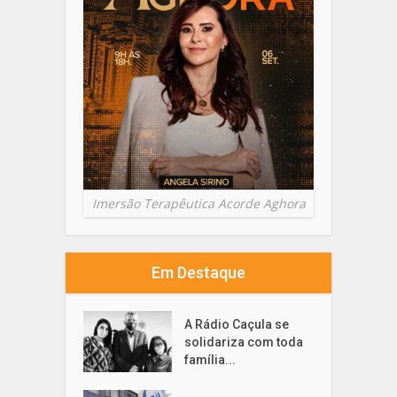
Imersão Terapêutica Acorde Aghora
Em Destaque
A Rádio Caçula se
solidariza com toda
família...