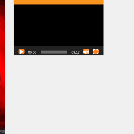
Tocador
de
vídeo
00:00
09:17