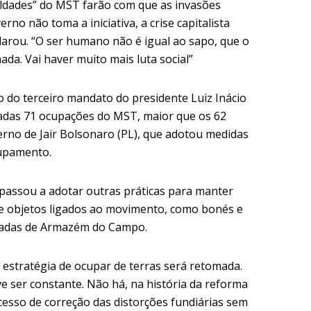
culdades” do MST farão com que as invasões
no não toma a iniciativa, a crise capitalista
larou. “O ser humano não é igual ao sapo, que o
nada. Vai haver muito mais luta social”
 do terceiro mandato do presidente Luiz Inácio
tradas 71 ocupações do MST, maior que os 62
erno de Jair Bolsonaro (PL), que adotou medidas
rupamento.
passou a adotar outras práticas para manter
de objetos ligados ao movimento, como bonés e
amadas de Armazém do Campo.
a estratégia de ocupar de terras será retomada.
 ser constante. Não há, na história da reforma
sso de correção das distorções fundiárias sem