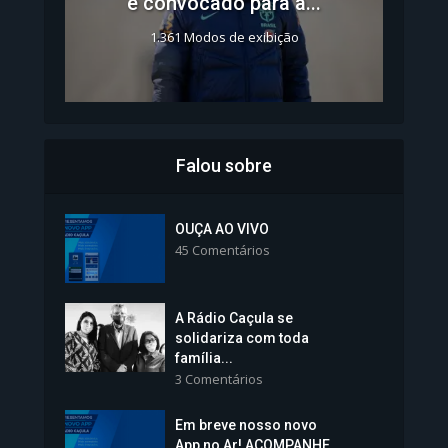
é convocado para a...
1.361 Modos de exibição
Falou sobre
Inscrições para Vagas nos
Colégios da Polícia...
OUÇA AO VIVO
45 Comentários
1.237 Modos de exibição
A Rádio Caçula se
solidariza com toda
família...
3 Comentários
Em breve nosso novo
Vice-Prefeita Sheila Lemos
App no Ar! ACOMPANHE