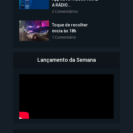
tomará posse nesta...
A RÁDIO...
2 Comentários
1.101 Modos de exibição
Toque de recolher
inicia às 18h
1 Comentário
Lançamento da Semana
Bahia inicia emissão da
Carteira de Identidade...
1.071 Modos de exibição