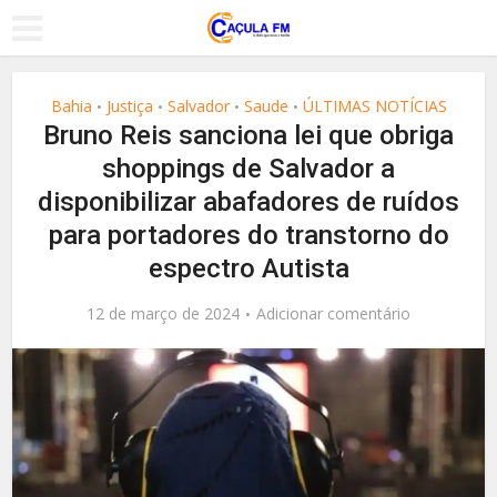
Bahia
Justiça
Salvador
Saude
ÚLTIMAS NOTÍCIAS
•
•
•
•
Bruno Reis sanciona lei que obriga
shoppings de Salvador a
disponibilizar abafadores de ruídos
para portadores do transtorno do
espectro Autista
12 de março de 2024
Adicionar comentário