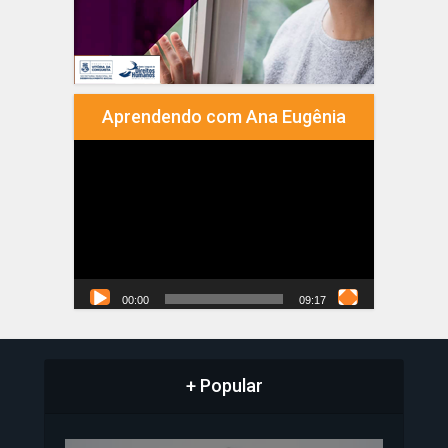
Aprendendo com Ana Eugênia
Tocador
de
vídeo
00:00
09:17
+ Popular