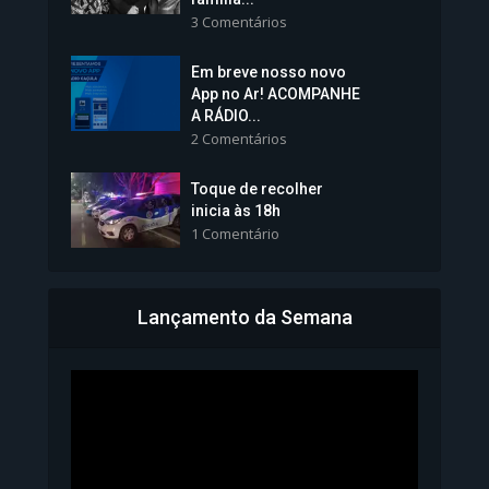
3 Comentários
Em breve nosso novo
Vice-Prefeita Sheila Lemos
App no Ar! ACOMPANHE
tomará posse nesta...
A RÁDIO...
2 Comentários
1.101 Modos de exibição
Toque de recolher
inicia às 18h
1 Comentário
Lançamento da Semana
Bahia inicia emissão da
Carteira de Identidade...
1.071 Modos de exibição