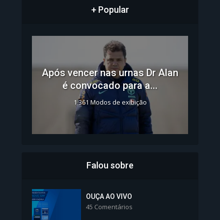
+ Popular
Após vencer nas urnas Dr Alan
é convocado para a...
1.361 Modos de exibição
Falou sobre
Inscrições para Vagas nos
Colégios da Polícia...
OUÇA AO VIVO
45 Comentários
1.239 Modos de exibição