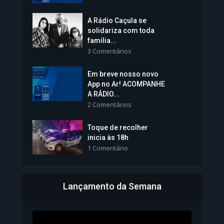
A Rádio Caçula se
solidariza com toda
família...
3 Comentários
Em breve nosso novo
Vice-Prefeita Sheila Lemos
App no Ar! ACOMPANHE
tomará posse nesta...
A RÁDIO...
2 Comentários
1.101 Modos de exibição
Toque de recolher
inicia às 18h
1 Comentário
Lançamento da Semana
Bahia inicia emissão da
Carteira de Identidade...
1.071 Modos de exibição