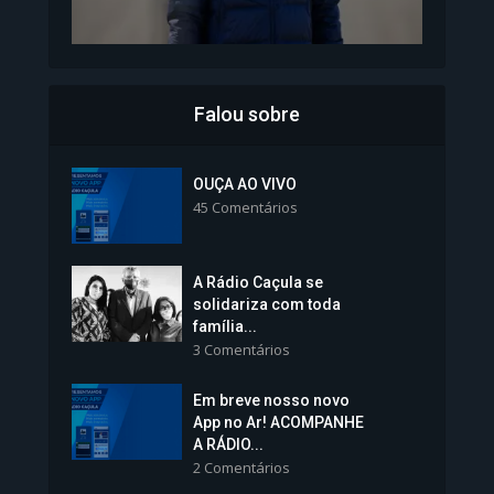
Falou sobre
Inscrições para Vagas nos
Colégios da Polícia...
OUÇA AO VIVO
45 Comentários
1.237 Modos de exibição
A Rádio Caçula se
solidariza com toda
família...
3 Comentários
Em breve nosso novo
Vice-Prefeita Sheila Lemos
App no Ar! ACOMPANHE
tomará posse nesta...
A RÁDIO...
2 Comentários
1.101 Modos de exibição