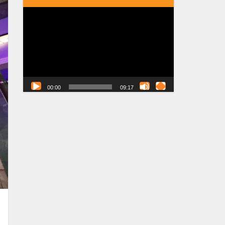
Tocador
de
vídeo
00:00
09:17