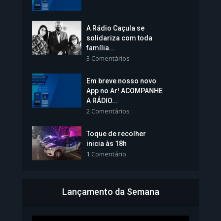
1.239 Modos de exibição
A Rádio Caçula se
solidariza com toda
família...
3 Comentários
Em breve nosso novo
Vice-Prefeita Sheila Lemos
App no Ar! ACOMPANHE
tomará posse nesta...
A RÁDIO...
2 Comentários
1.101 Modos de exibição
Toque de recolher
inicia às 18h
1 Comentário
Lançamento da Semana
Bahia inicia emissão da
Carteira de Identidade...