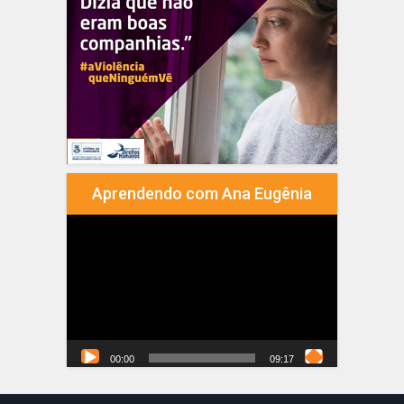
Aprendendo com Ana Eugênia
Tocador
de
vídeo
00:00
09:17