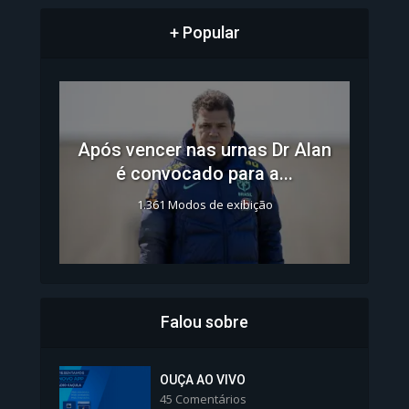
+ Popular
Após vencer nas urnas Dr Alan
é convocado para a...
1.361 Modos de exibição
Falou sobre
Inscrições para Vagas nos
Colégios da Polícia...
OUÇA AO VIVO
45 Comentários