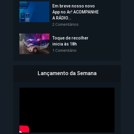
Em breve nosso novo
Vice-Prefeita Sheila Lemos
App no Ar! ACOMPANHE
tomará posse nesta...
A RÁDIO...
2 Comentários
1.101 Modos de exibição
Toque de recolher
inicia às 18h
1 Comentário
Lançamento da Semana
Bahia inicia emissão da
Carteira de Identidade...
1.071 Modos de exibição