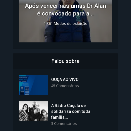
Após vencer nas urnas Dr Alan
é convocado para a...
1.361 Modos de exibição
Falou sobre
Inscrições para Vagas nos
Colégios da Polícia...
OUÇA AO VIVO
45 Comentários
1.239 Modos de exibição
A Rádio Caçula se
solidariza com toda
família...
3 Comentários