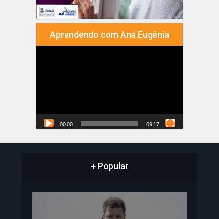
Aprendendo com Ana Eugênia
Tocador
de
vídeo
00:00
09:17
+ Popular