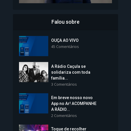
Falou sobre
Inscrições para Vagas nos
Colégios da Polícia...
OUÇA AO VIVO
45 Comentários
1.239 Modos de exibição
A Rádio Caçula se
solidariza com toda
família...
3 Comentários
Em breve nosso novo
Vice-Prefeita Sheila Lemos
App no Ar! ACOMPANHE
tomará posse nesta...
A RÁDIO...
2 Comentários
1.101 Modos de exibição
Toque de recolher