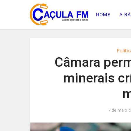
HOME
A RÁ
Polític
Câmara perm
minerais cr
m
7 de maio d