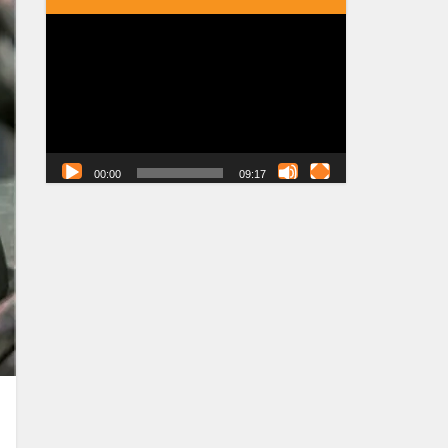
Tocador
de
vídeo
00:00
09:17