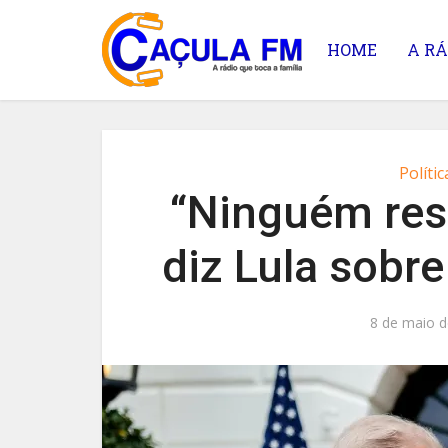
HOME
A RÁ
Polític
“Ninguém res
diz Lula sobr
8 de maio d