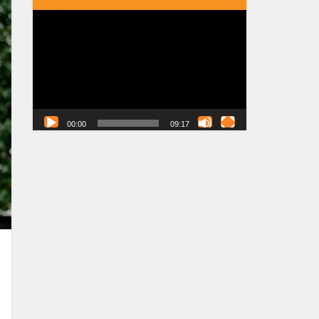
Tocador
de
vídeo
00:00
09:17