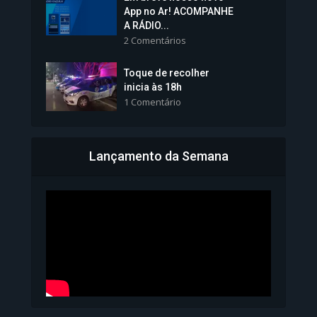
Vice-Prefeita Sheila Lemos
App no Ar! ACOMPANHE
tomará posse nesta...
A RÁDIO...
2 Comentários
1.101 Modos de exibição
Toque de recolher
inicia às 18h
1 Comentário
Lançamento da Semana
Bahia inicia emissão da
Carteira de Identidade...
1.071 Modos de exibição