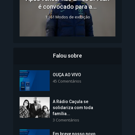
é convocado para a...
1.361 Modos de exibição
Falou sobre
Inscrições para Vagas nos
Colégios da Polícia...
OUÇA AO VIVO
45 Comentários
1.239 Modos de exibição
A Rádio Caçula se
solidariza com toda
família...
3 Comentários
Em breve nosso novo