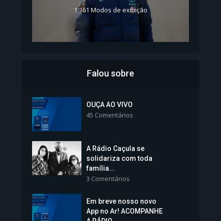
1.361 Modos de exibição
Falou sobre
Inscrições para Vagas nos
Colégios da Polícia...
OUÇA AO VIVO
45 Comentários
1.237 Modos de exibição
A Rádio Caçula se
solidariza com toda
família...
3 Comentários
Em breve nosso novo
Vice-Prefeita Sheila Lemos
App no Ar! ACOMPANHE
tomará posse nesta...