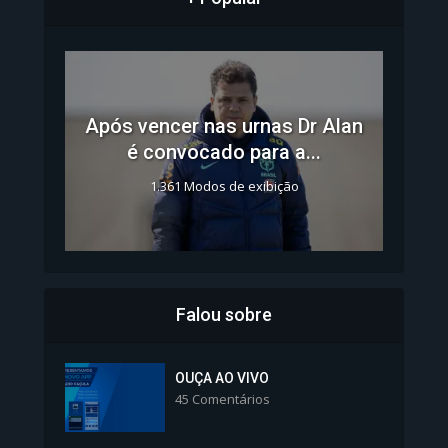
Após vencer nas urnas Dr Alan
é convocado para a...
1.361 Modos de exibição
Falou sobre
Inscrições para Vagas nos
Colégios da Polícia...
OUÇA AO VIVO
45 Comentários
1.239 Modos de exibição