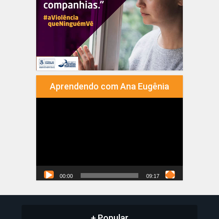
Aprendendo com Ana Eugênia
Tocador
de
vídeo
00:00
09:17
+ Popular