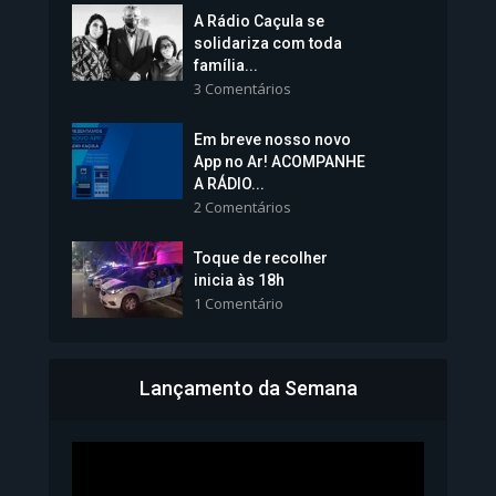
A Rádio Caçula se
solidariza com toda
família...
3 Comentários
Em breve nosso novo
Vice-Prefeita Sheila Lemos
App no Ar! ACOMPANHE
tomará posse nesta...
A RÁDIO...
2 Comentários
1.101 Modos de exibição
Toque de recolher
inicia às 18h
1 Comentário
Lançamento da Semana
Bahia inicia emissão da
Carteira de Identidade...
1.071 Modos de exibição