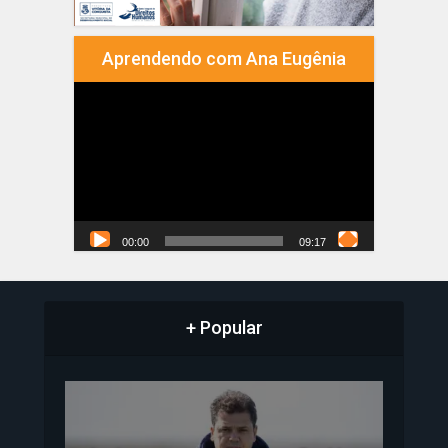
Aprendendo com Ana Eugênia
Tocador
de
vídeo
00:00
09:17
+ Popular