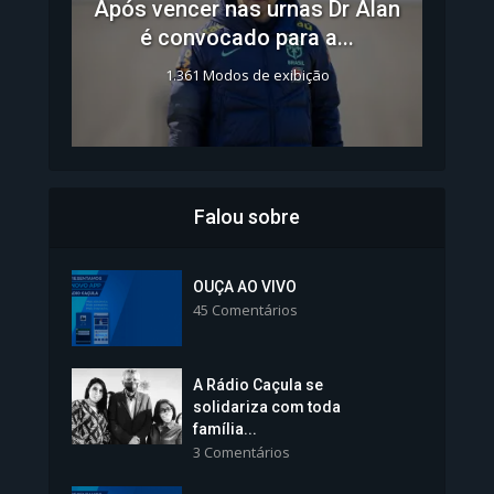
Após vencer nas urnas Dr Alan
é convocado para a...
1.361 Modos de exibição
Falou sobre
Inscrições para Vagas nos
Colégios da Polícia...
OUÇA AO VIVO
45 Comentários
1.239 Modos de exibição
A Rádio Caçula se
solidariza com toda
família...
3 Comentários