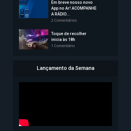
Em breve nosso novo
Vice-Prefeita Sheila Lemos
App no Ar! ACOMPANHE
tomará posse nesta...
A RÁDIO...
2 Comentários
1.101 Modos de exibição
Toque de recolher
inicia às 18h
1 Comentário
Lançamento da Semana
Bahia inicia emissão da
Carteira de Identidade...
1.071 Modos de exibição