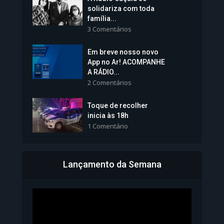
solidariza com toda
família...
3 Comentários
Em breve nosso novo
Vice-Prefeita Sheila Lemos
App no Ar! ACOMPANHE
tomará posse nesta...
A RÁDIO...
2 Comentários
1.101 Modos de exibição
Toque de recolher
inicia às 18h
1 Comentário
Lançamento da Semana
Bahia inicia emissão da
Carteira de Identidade...
1.071 Modos de exibição