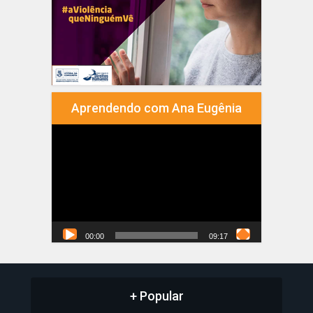
Aprendendo com Ana Eugênia
Tocador
de
vídeo
00:00
09:17
+ Popular