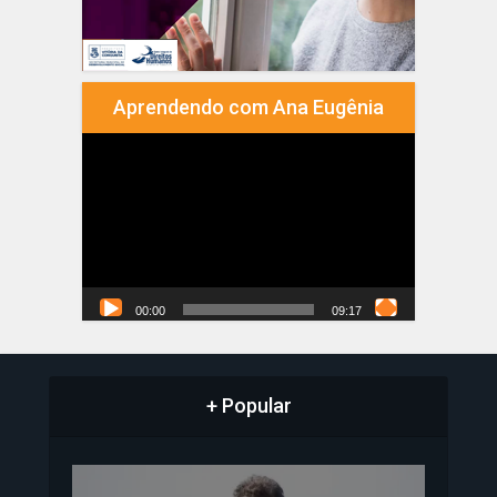
Aprendendo com Ana Eugênia
Tocador
de
vídeo
00:00
09:17
+ Popular