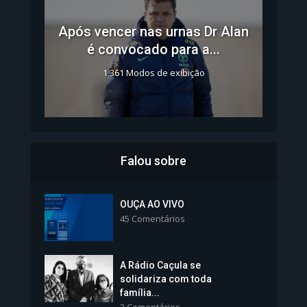
Após vencer nas urnas Dr Alan
é convocado para a...
1.361 Modos de exibição
Falou sobre
Inscrições para Vagas nos
Colégios da Polícia...
OUÇA AO VIVO
45 Comentários
1.239 Modos de exibição
A Rádio Caçula se
solidariza com toda
família...