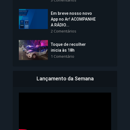
3 Comentários
Em breve nosso novo
Vice-Prefeita Sheila Lemos
App no Ar! ACOMPANHE
tomará posse nesta...
A RÁDIO...
2 Comentários
1.101 Modos de exibição
Toque de recolher
inicia às 18h
1 Comentário
Lançamento da Semana
Bahia inicia emissão da
Carteira de Identidade...
1.072 Modos de exibição