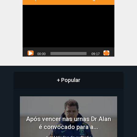
Tocador
de
vídeo
00:00
09:17
+ Popular
Após vencer nas urnas Dr Alan
é convocado para a...