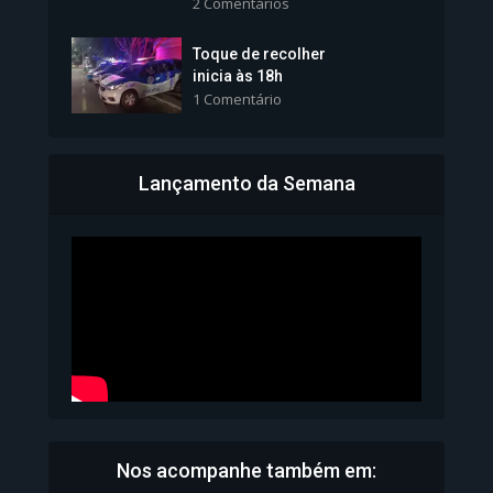
2 Comentários
1.101 Modos de exibição
Toque de recolher
inicia às 18h
1 Comentário
Lançamento da Semana
Bahia inicia emissão da
Carteira de Identidade...
1.071 Modos de exibição
Nos acompanhe também em: