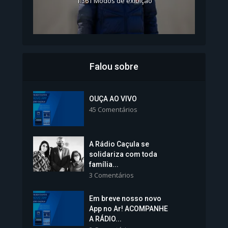
1.361 Modos de exibição
Falou sobre
Inscrições para Vagas nos
Colégios da Polícia...
OUÇA AO VIVO
45 Comentários
1.239 Modos de exibição
A Rádio Caçula se
solidariza com toda
família...
3 Comentários
Em breve nosso novo
Vice-Prefeita Sheila Lemos
App no Ar! ACOMPANHE
tomará posse nesta...
A RÁDIO...