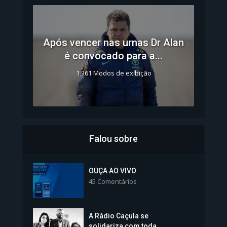
Após vencer nas urnas Dr Alan
é convocado para a...
1.361 Modos de exibição
Falou sobre
Inscrições para Vagas nos
Colégios da Polícia...
OUÇA AO VIVO
45 Comentários
1.237 Modos de exibição
A Rádio Caçula se
solidariza com toda