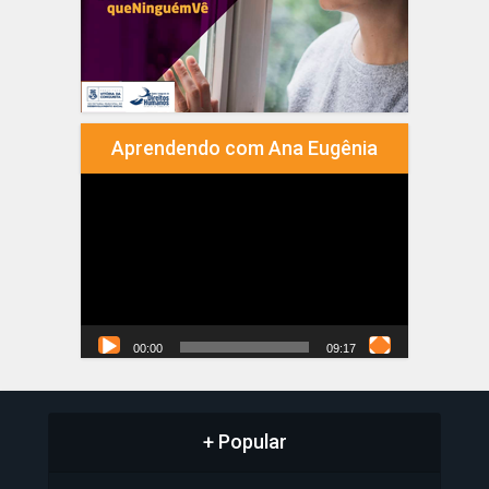
Aprendendo com Ana Eugênia
Tocador
de
vídeo
00:00
09:17
+ Popular