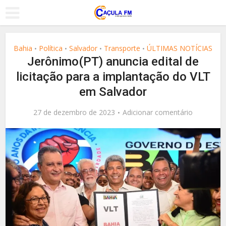
Bahia
Política
Salvador
Transporte
ÚLTIMAS NOTÍCIAS
•
•
•
•
Jerônimo(PT) anuncia edital de
licitação para a implantação do VLT
em Salvador
27 de dezembro de 2023
Adicionar comentário