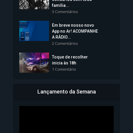
família...
3 Comentários
Em breve nosso novo
Vice-Prefeita Sheila Lemos
App no Ar! ACOMPANHE
tomará posse nesta...
A RÁDIO...
2 Comentários
1.101 Modos de exibição
Toque de recolher
inicia às 18h
1 Comentário
Lançamento da Semana
Bahia inicia emissão da
Carteira de Identidade...
1.070 Modos de exibição